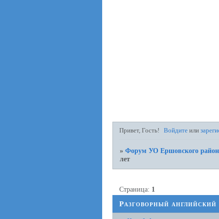
Привет, Гость!
Войдите
или
зареги
»
Форум УО Ершовского район
лет
Страница:
1
Разговорный английский д