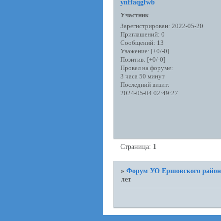
ynffaqgfwb
Участник
Зарегистрирован
: 2022-05-20
Приглашений:
0
Сообщений:
13
Уважение:
[+0/-0]
Позитив:
[+0/-0]
Провел на форуме:
3 часа 50 минут
Последний визит:
2024-05-04 02:49:27
Страница:
1
»
Форум УО Ершовского район
лет