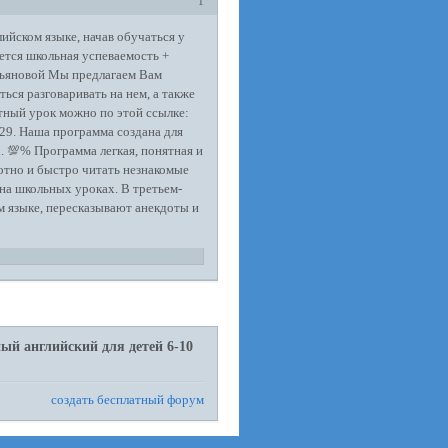
1
лийском языке, начав обучаться у
ется школьная успеваемость +
льяновой Мы предлагаем Вам
ься разговаривать на нем, а также
тный урок можно по этой ссылке:
29. Наша программа создана для
. 💯% Программа легкая, понятная и
мотно и быстро читать незнакомые
 на школьных уроках. В третьем-
ом языке, пересказывают анекдоты и
ый английский для детей 6-10
создать бесплатный форум