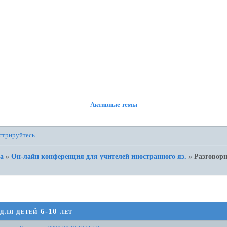
ФОРУМ
УЧАСТНИКИ
ПОИСК
РЕГИСТРАЦИЯ
ВОЙТИ
Активные темы
стрируйтесь
.
а
»
Он-лайн конференция для учителей иностранного яз.
»
Разговорн
ля детей 6-10 лет