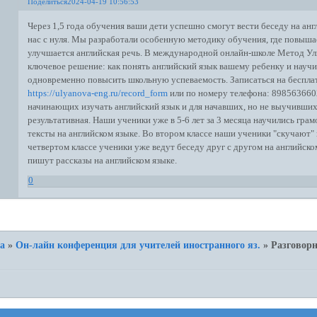
Поделиться
2024-04-19 10:56:53
Через 1,5 года обучения ваши дети успешно смогут вести беседу на анг
нас с нуля. Мы разработали особенную методику обучения, где повыша
улучшается английская речь. В международной онлайн-школе Метод У
ключевое решение: как понять английский язык вашему ребенку и научит
одновременно повысить школьную успеваемость. Записаться на беспла
https://ulyanova-eng.ru/record_form
или по номеру телефона: 898563660
начинающих изучать английский язык и для начавших, но не выучивших
результативная. Наши ученики уже в 5-6 лет за 3 месяца научились гра
тексты на английском языке. Во втором классе наши ученики "скучают"
четвертом классе ученики уже ведут беседу друг с другом на английск
пишут рассказы на английском языке.
0
а
»
Он-лайн конференция для учителей иностранного яз.
»
Разговорн