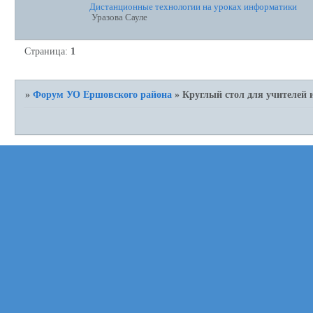
Дистанционные технологии на уроках информатики
Уразова Сауле
Страница:
1
»
Форум УО Ершовского района
»
Круглый стол для учителей