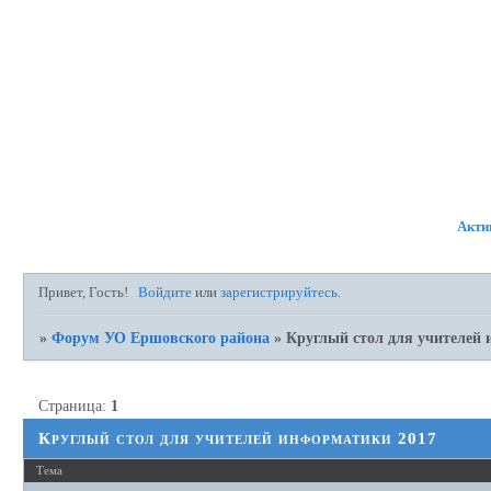
ФОРУМ
УЧАСТНИКИ
П
Акти
Привет, Гость!
Войдите
или
зарегистрируйтесь
.
»
Форум УО Ершовского района
»
Круглый стол для учителей
Страница:
1
Круглый стол для учителей информатики 2017
Тема