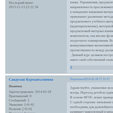
языка. Упражнения, предлаг
Последний визит:
направленность прослеживае
2015-11-13 23:22:36
к овладению языковым матер
привлекают различные метод
предлагаемого учебного мате
(аудиоприложение), моторной
предлагаемый материал взаим
компонентов, она вполне фун
поурочного планирования. Вс
коммуникативно-когнитивной 
преемственность между разл
Данный курс целиком построе
имеет свой собственный сюже
0
Поделиться
2014-02-28 17:15:37
Сандугаш Курмангалиевна
Новичок
Здравствуйте, уважаемые кол
Зарегистрирован
: 2014-02-28
всегда. Переход детей из одн
Приглашений:
0
В основе ФГОС лежит принцип
Сообщений:
3
С одной стороны- начальная с
Уважение:
[+0/-0]
необходимы для дальнейшего 
Позитив:
[+0/-0]
развивает накопленный в нач