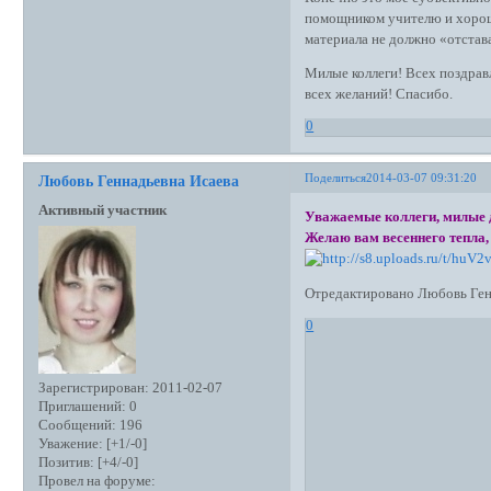
помощником учителю и хорош
материала не должно «отстав
Милые коллеги! Всех поздрав
всех желаний! Спасибо.
0
Поделиться
2014-03-07 09:31:20
Любовь Геннадьевна Исаева
Активный участник
Уважаемые коллеги, милые д
Желаю вам весеннего тепла, 
Отредактировано Любовь Генн
0
Зарегистрирован
: 2011-02-07
Приглашений:
0
Сообщений:
196
Уважение:
[+1/-0]
Позитив:
[+4/-0]
Провел на форуме: