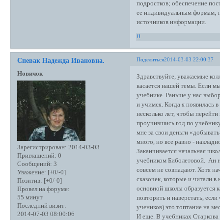
подростков; обеспечение пос
ее индивидуальным формам; 
источников информации.
0
Поделиться
2014-03-03 22:00:37
Спевак Надежда Ивановна.
Новичок
Здравствуйте, уважаемые колл
касается нашей темы. Если мы
учебнике. Раньше у нас выбор
и учимся. Когда я появилась 
несколько лет, чтобы перейти
проучившись год по учебнику 
мне за свои деньги «добывать
много, но все равно - накладн
Зарегистрирован
: 2014-03-03
Заканчивается начальная школ
Приглашений:
0
учебником Биболетовой. Ан не
Сообщений:
3
совсем не совпадают. Хотя н
Уважение:
[+0/-0]
сказочек, которые и читали в 
Позитив:
[+0/-0]
основной школы образуется ка
Провел на форуме:
55 минут
повторить и наверстать, если
Последний визит:
учеников) это топтание на ме
2014-07-03 08:00:06
И еще. В учебниках Старкова 