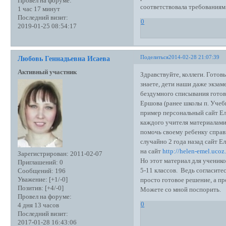
Провел на форуме:
соответствовала требованиям
1 час 17 минут
Последний визит:
0
2019-01-25 08:54:17
Поделиться
2014-02-28 21:07:39
Любовь Геннадьевна Исаева
Активный участник
Здравствуйте, коллеги. Готов
знаете, дети наши даже экза
бездумного списывания готов
Ершова (ранее школы п. Учеб
пример персональный сайт Е
каждого учителя материалами
помочь своему ребенку справ
случайно 2 года назад сайт 
на сайт
http://helen-emel.ucoz.
Зарегистрирован
: 2011-02-07
Но этот материал для ученик
Приглашений:
0
5-11 классов. Ведь согласите
Сообщений:
196
Уважение:
[+1/-0]
просто готовое решение, а пр
Позитив:
[+4/-0]
Можете со мной поспорить.
Провел на форуме:
0
4 дня 13 часов
Последний визит:
2017-01-28 16:43:06