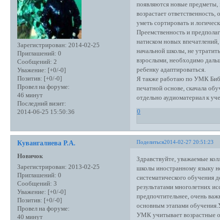
появляются новые предметы, 
возрастает ответственность, 
уметь сортировать и логичес
Преемственность и предполаг
натиском новых впечатлений
Зарегистрирован
: 2014-02-25
начальной школы, не утратить
Приглашений:
0
взрослыми, необходимо дальш
Сообщений:
2
ребенку адаптироваться.
Уважение:
[+0/-0]
Позитив:
[+0/-0]
Я также работаю по УМК Бибо
Провел на форуме:
печатной основе, скачала об
46 минут
отдельно аудиоматериал к уче
Последний визит:
0
2014-06-25 15:50:36
Поделиться
2014-02-27 20:51:23
Кувангалиева Р.А.
Новичок
Здравствуйте, уважаемые кол
Зарегистрирован
: 2013-02-25
школы иностранному языку н
Приглашений:
0
систематического обучения 
Сообщений:
3
результатами многолетних ис
Уважение:
[+0/-0]
предпочтительнее, очень ва
Позитив:
[+0/-0]
основным этапами обучения.
Провел на форуме:
УМК учитывает возрастные о
40 минут