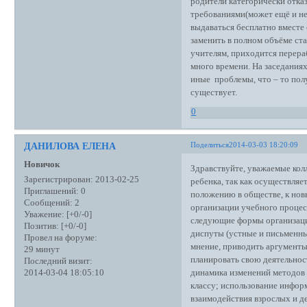
родители категорически отка
требованиями(может ещё и не
выдаваться бесплатно вместе 
заменить в полном объёме ст
учителям, приходится перера
много времени. На заседания
иные проблемы, что – то полу
существует.
0
Поделиться
2014-03-03 18:20:09
ДАНИЛОВА ЕЛЕНА
Новичок
Здравствуйте, уважаемые кол
Зарегистрирован
: 2013-02-25
ребенка, так как осуществляе
Приглашений:
0
положению в обществе, к нов
Сообщений:
2
организации учебного процес
Уважение:
[+0/-0]
следующие формы организации
Позитив:
[+0/-0]
диспуты (устные и письменны
Провел на форуме:
мнение, приводить аргументы
29 минут
планировать свою деятельнос
Последний визит:
динамика изменений методов (
2014-03-04 18:05:10
классу; использование инфор
взаимодействия взрослых и д