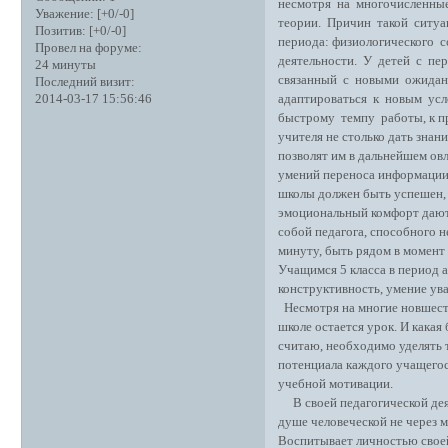
несмотря на многочисленны
Уважение:
[+0/-0]
теории. Причин такой ситуац
Позитив:
[+0/-0]
периода: физиологического 
Провел на форуме:
деятельности. У детей с пе
24 минуты
связанный с новыми ожидани
Последний визит:
адаптироваться к новым усл
2014-03-17 15:56:46
быстрому темпу работы, к пр
учителя не столько дать знан
позволят им в дальнейшем ов
умений переноса информации 
школы должен быть успешен, 
эмоциональный комфорт дают 
собой педагога, способного н
минуту, быть рядом в момент
Учащимся 5 класса в период 
конструктивность, умение ув
Несмотря на многие новшест
школе остается урок. И какая
считаю, необходимо уделять 
потенциала каждого учащегос
учебной мотивации.
В своей педагогической деят
душе человеческой не через м
Воспитывает личностью своей