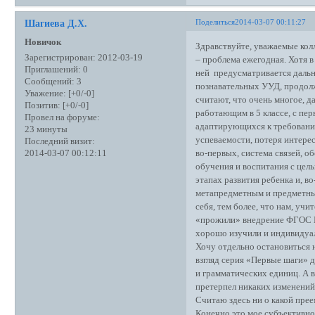
Поделиться
2014-03-07 00:11:27
Шагиева Д.Х.
Новичок
Здравствуйте, уважаемые кол
Зарегистрирован
: 2012-03-19
– проблема ежегодная. Хотя 
Приглашений:
0
ней предусматривается дальн
Сообщений:
3
познавательных УУД, продолж
Уважение:
[+0/-0]
считают, что очень многое, да
Позитив:
[+0/-0]
работающим в 5 классе, с пе
Провел на форуме:
адаптирующихся к требования
23 минуты
успеваемости, потеря интерес
Последний визит:
во-первых, система связей, 
2014-03-07 00:12:11
обучения и воспитания с цел
этапах развития ребенка и, 
метапредметным и предметны
себя, тем более, что нам, уч
«прожили» внедрение ФГОС Н
хорошо изучили и индивидуа
Хочу отдельно остановиться 
взгляд серия «Первые шаги» д
и грамматических единиц. А в
претерпел никаких изменений и
Считаю здесь ни о какой пре
Конечно это мое субъективно