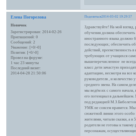
Поделиться
2014-03-02 19:29:57
Елена Погорелова
Новичок
Здравствуйте! На мой взгляд
Зарегистрирован
: 2014-02-26
обучения должна обеспечить 
Приглашений:
0
иностранного языка должно б
Сообщений:
2
последующих; обеспечить о
Уважение:
[+0/-0]
действий, преемственность в 
Позитив:
[+0/-0]
требующих от учащихся самос
Провел на форуме:
вышеперечисленное не всегда 
1 час 23 минуты
класс дети зачастую приходят,
Последний визит:
адаптацию, несмотря на все к
2014-04-28 21:50:06
руководителя , и количество
среднего звена. На самом дел
мы ведём их с самого начала,
его потенциал в дальнейшем.
под редакцией М.З.Биболетово
УМК не совсем нравится. Мы 
сюжетной линии этого особо н
жителями, читали сказки, а в
родители не готовы к такому
персонажам, осуществляющим 