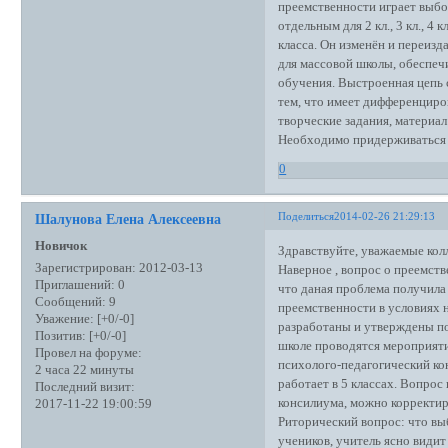
преемственности играет выбо
отдельным для 2 кл., 3 кл., 4
класса. Он изменён и переиз
для массовой школы, обеспеч
обучения. Выстроенная цепь с
тем, что имеет дифференциро
творческие задания, материа
Необходимо придерживаться 
0
Поделиться
2014-02-26 21:29:13
Шалунова Елена Алексеевна
Новичок
Здравствуйте, уважаемые кол
Зарегистрирован
: 2012-03-13
Наверное , вопрос о преемств
Приглашений:
0
что даная проблема получила
Сообщений:
9
преемственности в условиях
Уважение:
[+0/-0]
разработаны и утверждены по 
Позитив:
[+0/-0]
школе проводятся мероприят
Провел на форуме:
психолого-педагогический кон
2 часа 22 минуты
работает в 5 классах. Вопрос
Последний визит:
консилиума, можно корректиро
2017-11-22 19:00:59
Риторический вопрос: что выб
учеников, учитель ясно видит 