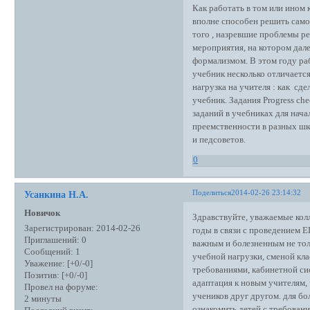
Как работать в том или ином 
вполне способен решить само
того , назревшие проблемы р
мероприятия, на котором дале
формализмом. В этом году раб
учебник несколько отличается
нагрузка на учителя : как сд
учебник. Задания Progress c
заданий в учебниках для нач
преемственности в разных ш
и педсоветов.
0
Поделиться
2014-02-26 23:14:32
Усанкина Н.А.
Новичок
Здравствуйте, уважаемые кол
Зарегистрирован
: 2014-02-26
годы в связи с проведением Е
Приглашений:
0
важным и болезненным не толь
Сообщений:
1
учебной нагрузки, сменой кл
Уважение:
[+0/-0]
требованиями, кабинетной си
Позитив:
[+0/-0]
адаптация к новым учителям,
Провел на форуме:
учеников друг другом. для бо
2 минуты
ознакомить детей с требовани