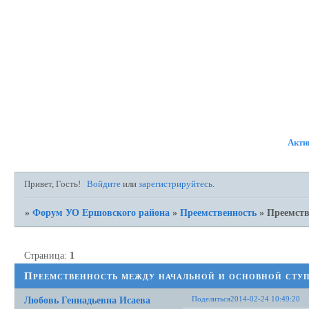
ФОРУМ
УЧАСТНИКИ
П
Акти
Привет, Гость!
Войдите
или
зарегистрируйтесь
.
»
Форум УО Ершовского района
»
Преемственность
»
Преемств
Страница:
1
Преемственность между начальной и основной ступ
Поделиться
2014-02-24 10:49:20
Любовь Геннадьевна Исаева