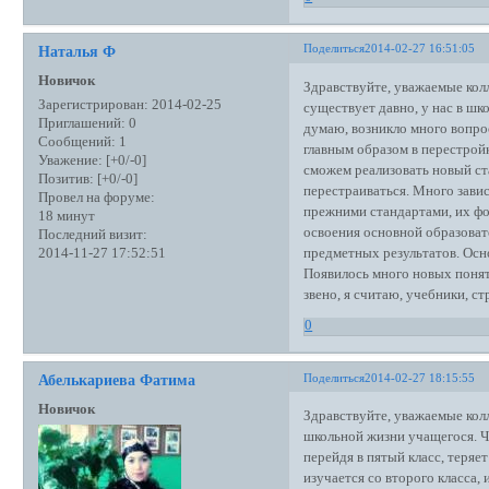
Поделиться
2014-02-27 16:51:05
Наталья Ф
Новичок
Здравствуйте, уважаемые кол
Зарегистрирован
: 2014-02-25
существует давно, у нас в шк
Приглашений:
0
думаю, возникло много вопрос
Сообщений:
1
главным образом в перестрой
Уважение:
[+0/-0]
сможем реализовать новый ста
Позитив:
[+0/-0]
перестраиваться. Много завис
Провел на форуме:
прежними стандартами, их фо
18 минут
освоения основной образоват
Последний визит:
предметных результатов. Осн
2014-11-27 17:52:51
Появилось много новых понят
звено, я считаю, учебники, с
0
Поделиться
2014-02-27 18:15:55
Абелькариева Фатима
Новичок
Здравствуйте, уважаемые кол
школьной жизни учащегося. Ч
перейдя в пятый класс, теряет
изучается со второго класса, 