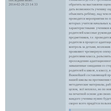
Последний визит:
обратить на выставлени оцен
2014-02-26 23:14:33
дать возможность ученику оце
объяснить ребёнку, над чем е
проводятся мероприятия по п
которых учителя начальных к
характеристиками учеников к
родителей классные руководи
предметников, т.е. проводитс
родители в процессе адаптац
контроль за детьми, возложив
проявляют чрезмерную опеку 
родителями класса, разъснит
прохождению адаптационного
завышенные ожидания со стор
родителей к школе, к классу, 
Важнейшей составляющей пре
нашей школы на протяжении 
методические материалы, раб
целом, всё неплохо, но по н
на печатной основе для своих 
каждого ученика нужно будет
скорее всего придётся пользо
0