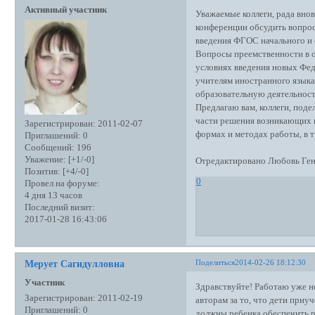
Активный участник
Уважаемые коллеги, рада внов
конференции обсудить вопро
введения ФГОС начального и 
Вопросы преемственности в о
условиях введения новых Фед
учителям иностранного языка,
образовательную деятельност
Предлагаю вам, коллеги, под
части решения возникающих п
Зарегистрирован
: 2011-02-07
формах и методах работы, в 
Приглашений:
0
Сообщений:
196
Уважение:
[+1/-0]
Отредактировано Любовь Генн
Позитив:
[+4/-0]
0
Провел на форуме:
4 дня 13 часов
Последний визит:
2017-01-28 16:43:06
Поделиться
2014-02-26 18:12:30
Мерует Сагидулловна
Участник
Здравствуйте! Работаю уже н
Зарегистрирован
: 2011-02-19
авторам за то, что дети приу
Приглашений:
0
должны ребенка обеспечить р