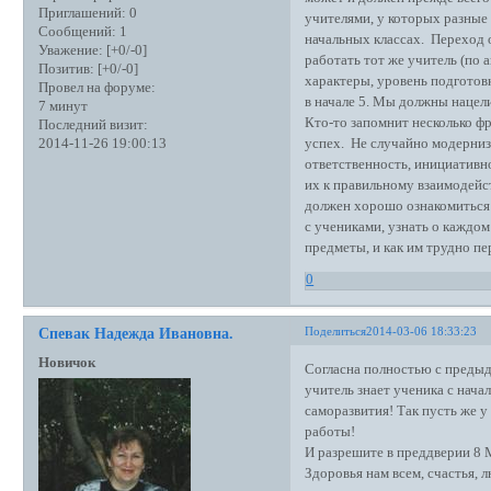
Приглашений:
0
учителями, у которых разные 
Сообщений:
1
начальных классах. Переход 
Уважение:
[+0/-0]
работать тот же учитель (по 
Позитив:
[+0/-0]
характеры, уровень подготовк
Провел на форуме:
в начале 5. Мы должны нацели
7 минут
Кто-то запомнит несколько фр
Последний визит:
успех. Не случайно модерниз
2014-11-26 19:00:13
ответственность, инициативн
их к правильному взаимодейс
должен хорошо ознакомиться 
с учениками, узнать о каждом
предметы, и как им трудно пе
0
Поделиться
2014-03-06 18:33:23
Спевак Надежда Ивановна.
Новичок
Согласна полностью с предыд
учитель знает ученика с нача
саморазвития! Так пусть же у
работы!
И разрешите в преддверии 8 
Здоровья нам всем, счастья, л