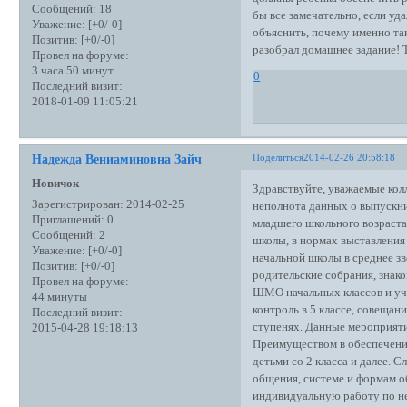
Сообщений:
18
бы все замечательно, если уда
Уважение:
[+0/-0]
объяснить, почему именно так
Позитив:
[+0/-0]
разобрал домашнее задание! Т
Провел на форуме:
3 часа 50 минут
0
Последний визит:
2018-01-09 11:05:21
Поделиться
2014-02-26 20:58:18
Надежда Вениаминовна Зайч
Новичок
Здравствуйте, уважаемые кол
Зарегистрирован
: 2014-02-25
неполнота данных о выпускни
Приглашений:
0
младшего школьного возраста
Сообщений:
2
школы, в нормах выставления
Уважение:
[+0/-0]
начальной школы в среднее з
Позитив:
[+0/-0]
родительские собрания, знак
Провел на форуме:
ШМО начальных классов и уч
44 минуты
контроль в 5 классе, совеща
Последний визит:
ступенях. Данные мероприяти
2015-04-28 19:18:13
Преимуществом в обеспечении
детьми со 2 класса и далее. 
общения, системе и формам о
индивидуальную работу по н