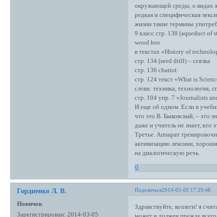
окружающей среды, о видах жи
редкая и специфическая лекси
жизни такие термины употреб
9 класс стр. 138 (aqueduct of s
wood hoe
в текстах «History of technol
стр. 134 (seed drill) – сеялка
стр. 136 chariot
стр. 124 текст «What is Scien
слова: техника, технология, с
стр. 104 упр. 7 «Journalists a
И еще об одном. Если в учебн
что это В. Быковский, – это 
даже и учитель не знает, кто 
Третье. Аппарат тренировочн
активизацию лексики, хороши
на диалогическую речь.
0
Поделиться
2014-03-05 17:29:48
Гордиенко Л. В.
Новичок
Здравствуйте, коллеги! я сч
Зарегистрирован
: 2014-03-05
может и должен прежде всего