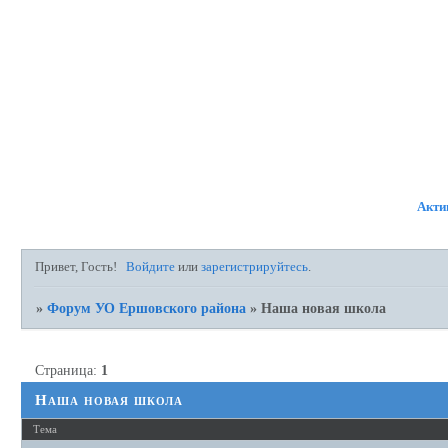
ФОРУМ
УЧАСТНИКИ
П
Акти
Привет, Гость!
Войдите
или
зарегистрируйтесь
.
»
Форум УО Ершовского района
»
Наша новая школа
Страница:
1
Наша новая школа
Тема