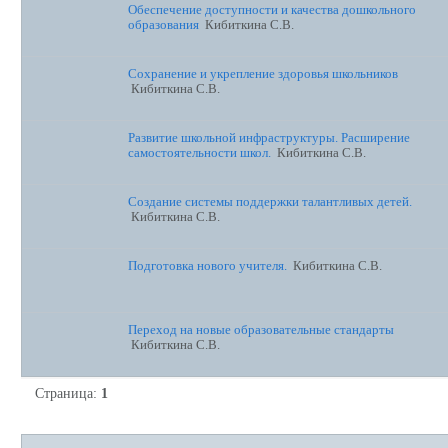
Обеспечение доступности и качества дошкольного
образования
Кибиткина С.В.
Сохранение и укрепление здоровья школьников
Кибиткина С.В.
Развитие школьной инфраструктуры. Расширение
самостоятельности школ.
Кибиткина С.В.
Создание системы поддержки талантливых детей.
Кибиткина С.В.
Подготовка нового учителя.
Кибиткина С.В.
Переход на новые образовательные стандарты
Кибиткина С.В.
Страница:
1