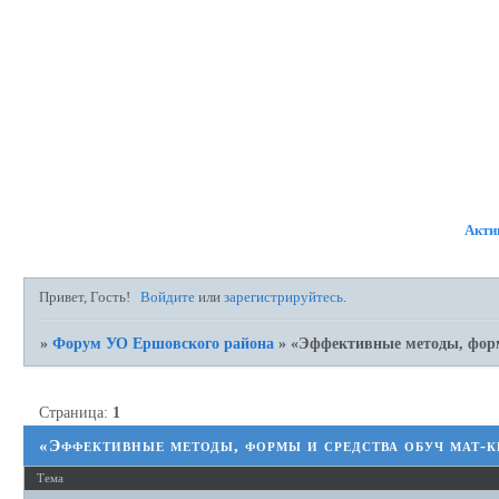
ФОРУМ
УЧАСТНИКИ
П
Акти
Привет, Гость!
Войдите
или
зарегистрируйтесь
.
»
Форум УО Ершовского района
»
«Эффективные методы, форм
Страница:
1
«Эффективные методы, формы и средства обуч мат-к
Тема