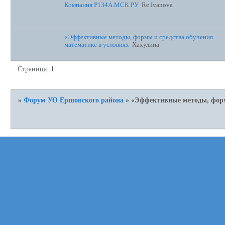
Компания Р134А.МСК.РУ
Re.Ivanova
«Эффективные методы, формы и средства обучения
математике в условиях
Хахулина
Страница:
1
»
Форум УО Ершовского района
»
«Эффективные методы, форм