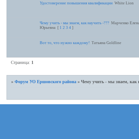
Удостоверение повышения квалификации
White Lion
Чему учить - мы знаем, как научить -???
Марченко Елен
Юрьевна
[
1
2
3
4
]
Вот то, что нужно каждому!
Татьяна Goldline
Страница:
1
»
Форум УО Ершовского района
»
Чему учить - мы знаем, как 