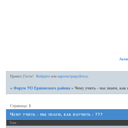
ФОРУМ
УЧАСТНИКИ
П
Акти
Привет, Гость!
Войдите
или
зарегистрируйтесь
.
»
Форум УО Ершовского района
»
Чему учить - мы знаем, как 
Страница:
1
Чему учить - мы знаем, как научить - ???
Тема