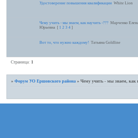
Удостоверение повышения квалификации
White Lion
Чему учить - мы знаем, как научить -???
Марченко Елен
Юрьевна
[
1
2
3
4
]
Вот то, что нужно каждому!
Татьяна Goldline
Страница:
1
»
Форум УО Ершовского района
»
Чему учить - мы знаем, как 