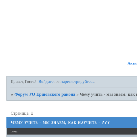
ФОРУМ
УЧАСТНИКИ
П
Акти
Привет, Гость!
Войдите
или
зарегистрируйтесь
.
»
Форум УО Ершовского района
»
Чему учить - мы знаем, как 
Страница:
1
Чему учить - мы знаем, как научить - ???
Тема